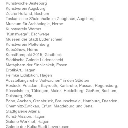
Kunstwoche Jesteburg
Kunstverein Augsburg
Zeche Holland, Bochum
Toskanische Säulenhalle im Zeughaus, Augsburg
Museum für Archäologie, Herne
Kunstverein Worms
"Kunstwege", Eschwege
Museen der Stadt Lüdenscheid
Kunstverein Plettenberg
KuboShow, Herne
KunstKompakt 2015, Gladbeck
Städtische Galerie Lüdenscheid
Metaphern der Sinnlichkeit, Essen
ErotikArt, Hagen
Pelmke Exhibition, Hagen
Ausstellungsreihe "Aufwachen" in den Städten
Rostock, Potsdam, Bayreuth, Karlsruhe, Passau, Regensburg,
Rüsselsheim, Tübingen, Mainz, Heidelberg, Gießen, Bochum,
Duisburg, Köln,
Bonn, Aachen, Osnabrück, Braunschweig, Hamburg, Dresden,
Chemnitz-Zwickau, Erfurt, Magdeburg und Jena.
Stadtgalerie Altena
Kunst-Mission, Hagen
Galerie Werkhof, Hagen
Galerie der KulturStadt Leverkusen