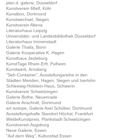
plan.d. galerie, Düsseldorf
Kunstverein 68elf, Köln
Kunstbox, Dortmund
Kunstwechsel, Siegen
Kunstverein Altena
Literaturhaus Leipzig
Universitäts- und Landesbibliothek Düsseldorf
Literaturhaus Immenstadt
Galerie Thalia, Bonn
Galerie Kooperative K, Hagen
Kunsthaus Jesteburg
KunstTage Rhein-Erft, Pulheim
Kunstwerk, Arnsberg
"Seh-Container", Ausstellungsreihe in den
Städten Menden, Hagen, Siegen und Iserlohn
Schleswig-Holstein-Haus, Schwerin
Kunstverein Schwetzingen
Galerie Bothe, Neuenrade
Galerie Anschnitt, Dortmund
art isotope, Galerie Axel Schöber, Dortmund
Ausstellungshalle Standort Höchst, Frankfurt
WeldeKunstpreis, Plankstadt-Schwetzingen
Kunstverein Augsburg
Neue Galerie, Essen
"Auf dem Weg", Kulturpfad Essen